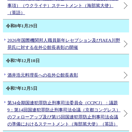
事項）（ウクライナ）ステートメント（海部篤大使）
（英語）
令和8年1月29日
2026年国際機関邦人職員新年レセプション及びIAEA川野
晃氏に対する在外公館長表彰の開催
令和7年12月10日
酒井浩元料理長への在外公館長表彰
令和7年12月5日
第34会期国連犯罪防止刑事司法委員会（CCPCJ）：議題
9：第14回国連犯罪防止刑事司法会議（京都コングレス）
のフォローアップ及び第15回国連犯罪防止刑事司法会議
の準備におけるステートメント（海部篤大使）（英語）