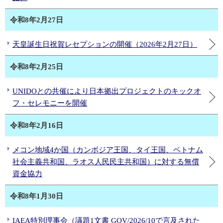
令和8年2月27日
天皇誕生日祝賀レセプションの開催（2026年2月27日）
令和8年2月25日
UNIDOとの共催により日本拠出プロジェクトのキックオ
フ・セレモニーを開催
令和8年2月16日
メコン地域4か国（カンボジア王国、タイ王国、ベトナム
社会主義共和国、ラオス人民民主共和国）に対する無償
資金協力
令和8年1月30日
IAEA特別理事会（議題1文書 GOV/2026/10で言及された