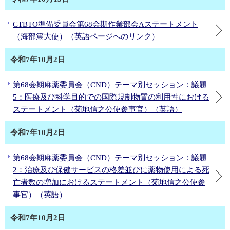
CTBTO準備委員会第68会期作業部会Aステートメント
（海部篤大使）（英語ページへのリンク）
令和7年10月2日
第68会期麻薬委員会（CND）テーマ別セッション：議題
5：医療及び科学目的での国際規制物質の利用性における
ステートメント（菊地信之公使参事官）（英語）
令和7年10月2日
第68会期麻薬委員会（CND）テーマ別セッション：議題
2：治療及び保健サービスの格差並びに薬物使用による死
亡者数の増加におけるステートメント（菊地信之公使参
事官）（英語）
令和7年10月2日