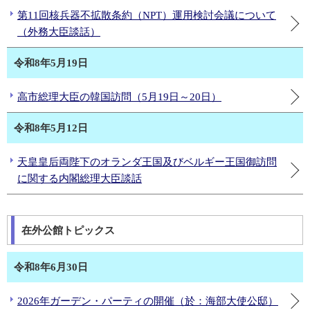
第11回核兵器不拡散条約（NPT）運用検討会議について
（外務大臣談話）
令和8年5月19日
高市総理大臣の韓国訪問（5月19日～20日）
令和8年5月12日
天皇皇后両陛下のオランダ王国及びベルギー王国御訪問
に関する内閣総理大臣談話
在外公館トピックス
令和8年6月30日
2026年ガーデン・パーティの開催（於：海部大使公邸）