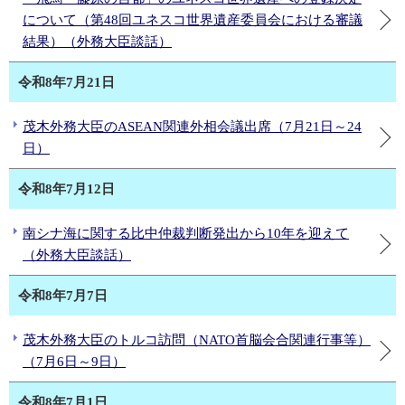
について（第48回ユネスコ世界遺産委員会における審議
結果）（外務大臣談話）
令和8年7月21日
茂木外務大臣のASEAN関連外相会議出席（7月21日～24
日）
令和8年7月12日
南シナ海に関する比中仲裁判断発出から10年を迎えて
（外務大臣談話）
令和8年7月7日
茂木外務大臣のトルコ訪問（NATO首脳会合関連行事等）
（7月6日～9日）
令和8年7月1日