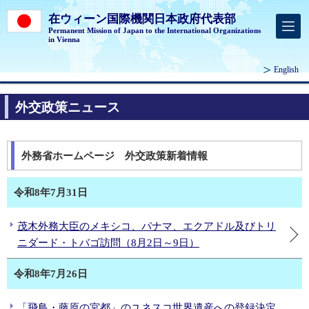
在ウィーン国際機関日本政府代表部
Permanent Mission of Japan to the International Organizations
in Vienna
English
外交政策ニュース
外務省ホームページ 外交政策新着情報
令和8年7月31日
茂木外務大臣のメキシコ、パナマ、エクアドル及びトリ
ニダード・トバゴ訪問（8月2日～9日）
令和8年7月26日
「飛鳥・藤原の宮都」のユネスコ世界遺産への登録決定